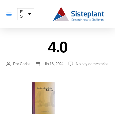
E
S
QUÉ OFRECEMOS
4.0
Por
Carlos
julio 16, 2024
No hay comentarios