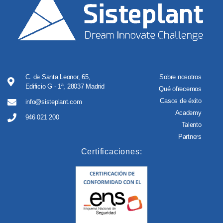
C. de Santa Leonor, 65,
Sobre nosotros
Edificio G - 1ª, 28037 Madrid
Qué ofrecemos
Casos de éxito
info@sisteplant.com
Academy
946 021 200
Talento
Partners
Certificaciones: