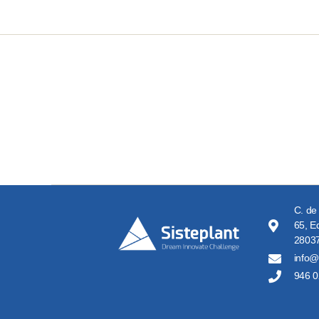
C. de
65, Ed
28037
info@
946 0