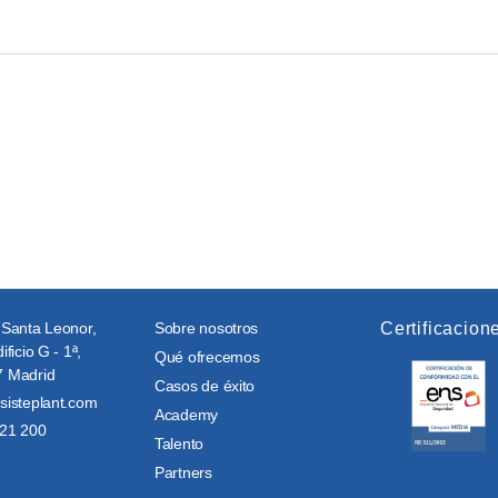
 Santa Leonor,
Sobre nosotros
Certificacion
ificio G - 1ª,
Qué ofrecemos
 Madrid
Casos de éxito
sisteplant.com
Academy
21 200
Talento
Partners