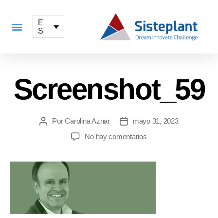
E
S
QUÉ OFRECEMOS
Screenshot_59
Por
Carolina Aznar
mayo 31, 2023
No hay comentarios