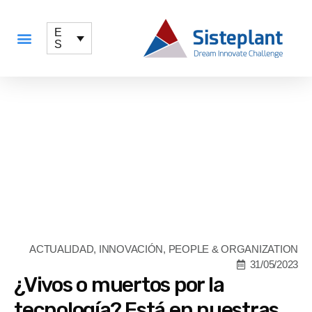
E
S
QUÉ OFRECEMOS
ACTUALIDAD
,
INNOVACIÓN
,
PEOPLE & ORGANIZATION
31/05/2023
¿Vivos o muertos por la
tecnología? Está en nuestras