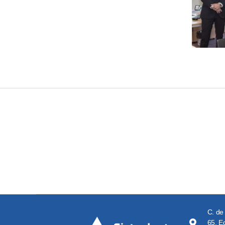
C. de
65, Ed