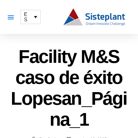
E
S
QUÉ OFRECEMOS
Facility M&S
caso de éxito
Lopesan_Pági
na_1