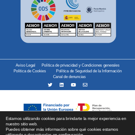
Aviso Legal
Política de privacidad y Condiciones generales
Política de Cookies
Política de Seguridad de la Información
Canal de denuncias
Estamos utilizando cookies para brindarte la mejor experiencia en
Se ha recibido un incentivo del organismo Red.es por importe
nuestro sitio web.
Puedes obtener más información sobre qué cookies estamos
de 25.000 € financiado por la Unión Europea –
utilizando o desactivarlas en
configuración
.