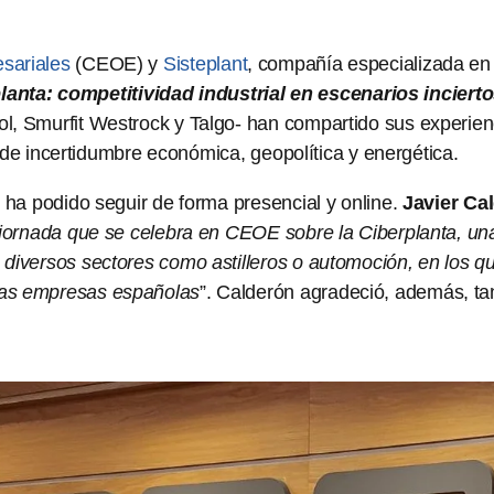
sariales
(CEOE) y
Sisteplant
, compañía especializada en e
lanta: competitividad industrial en escenarios inciert
 Smurfit Westrock y Talgo- han compartido sus experienci
o de incertidumbre económica, geopolítica y energética.
 ha podido seguir de forma presencial y online.
Javier Ca
 jornada que se celebra en CEOE sobre la Ciberplanta, un
iversos sectores como astilleros o automoción, en los qu
las empresas españolas
”. Calderón agradeció, además, tan