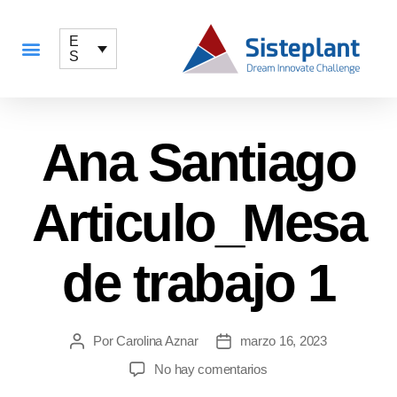
E
S
QUÉ OFRECEMOS
Ana Santiago
Articulo_Mesa
de trabajo 1
Por
Carolina Aznar
marzo 16, 2023
No hay comentarios