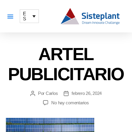
E
S
QUÉ OFRECEMOS
ARTEL
PUBLICITARIO
Por
Carlos
febrero 26, 2024
No hay comentarios