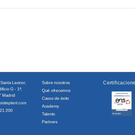
 Santa Leonor,
Sobre nosotros
Certificacion
ificio G - 1ª,
Qué ofrecemos
 Madrid
Casos de éxito
sisteplant.com
Academy
21 200
Talento
Partners