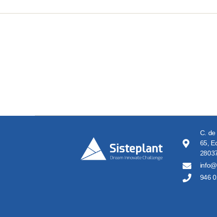
C. de
65, Ed
28037
info@
946 0