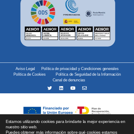
Aviso Legal
Política de privacidad y Condiciones generales
Política de Cookies
Política de Seguridad de la Información
Canal de denuncias
Estamos utilizando cookies para brindarte la mejor experiencia en
Se ha recibido un incentivo del organismo Red.es por importe
nuestro sitio web.
Puedes obtener más información sobre qué cookies estamos
de 25.000 € financiado por la Unión Europea –