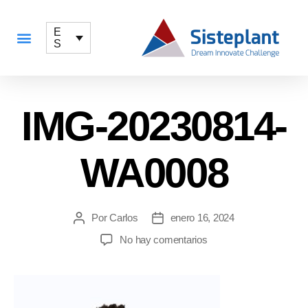
E
S
QUÉ OFRECEMOS
IMG-20230814-
WA0008
Por
Carlos
enero 16, 2024
No hay comentarios