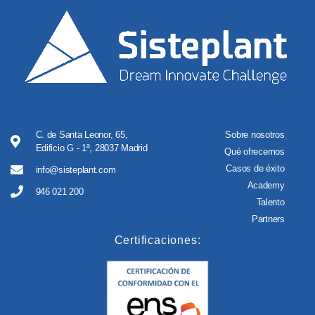
C. de Santa Leonor, 65,
Sobre nosotros
Edificio G - 1ª, 28037 Madrid
Qué ofrecemos
Casos de éxito
info@sisteplant.com
Academy
946 021 200
Talento
Partners
Certificaciones: