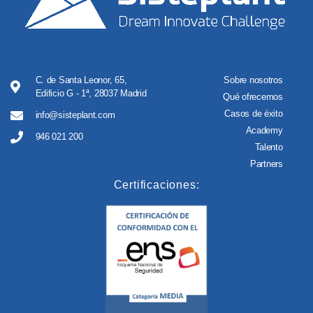
C. de Santa Leonor, 65,
Sobre nosotros
Edificio G - 1ª, 28037 Madrid
Qué ofrecemos
Casos de éxito
info@sisteplant.com
Academy
946 021 200
Talento
Partners
Certificaciones: