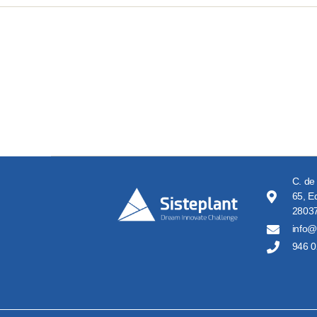
C. de
65, Ed
28037
info@
946 0