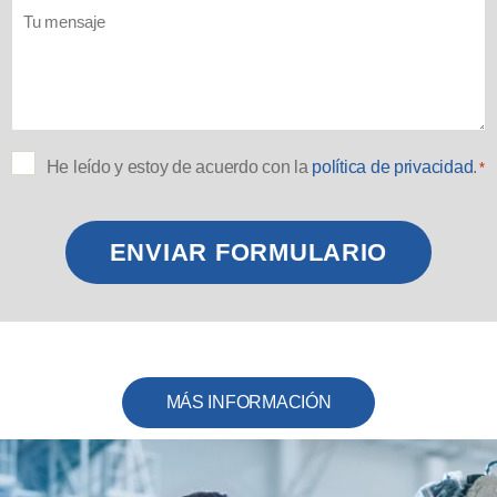
P
He leído y estoy de acuerdo con la
política de privacidad
.
*
R
I
V
A
C
ENVIAR FORMULARIO
I
D
A
D
*
MÁS INFORMACIÓN