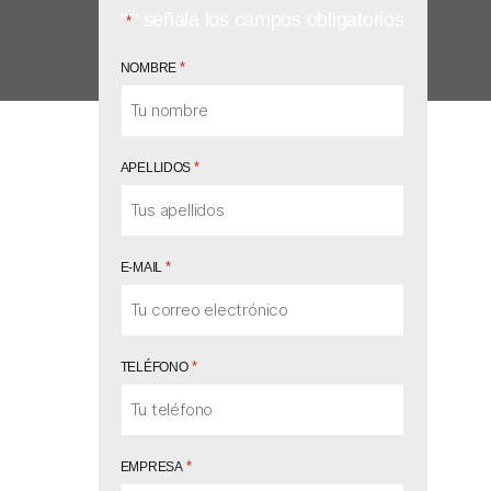
"
" señala los campos obligatorios
*
*
NOMBRE
*
APELLIDOS
*
E-MAIL
*
TELÉFONO
*
EMPRESA